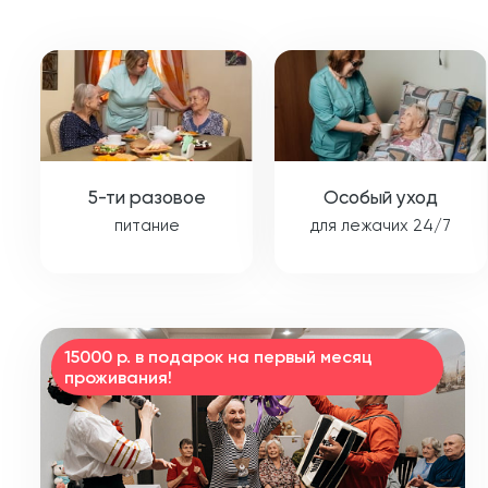
5-ти разовое
Особый уход
питание
для лежачих 24/7
15000 р. в подарок на первый месяц
проживания!