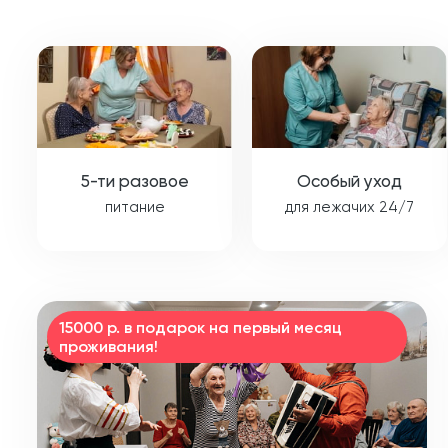
5-ти разовое
Особый уход
питание
для лежачих 24/7
15000 р. в подарок на первый месяц
проживания!