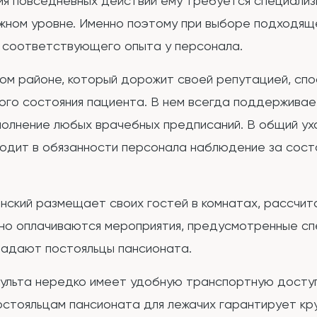
ния повседневных действий ему требуется специали
жном уровне. Именно поэтому при выборе подходящ
е соответствующего опыта у персонала.
ком районе, который дорожит своей репутацией, сп
кого состояния пациента. В нем всегда поддерживае
полнение любых врачебных предписаний. В общий ух
ходит в обязанности персонала наблюдение за сост
инский размещает своих гостей в комнатах, рассчит
но оплачиваются мероприятия, предусмотренные сп
радают постояльцы пансионата.
сульта нередко имеет удобную транспортную доступ
остояльцам пансионата для лежачих гарантирует к