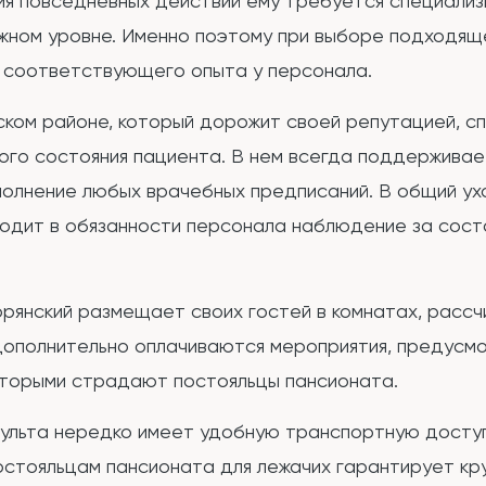
ния повседневных действий ему требуется специали
жном уровне. Именно поэтому при выборе подходящ
е соответствующего опыта у персонала.
ском районе, который дорожит своей репутацией, с
кого состояния пациента. В нем всегда поддерживае
полнение любых врачебных предписаний. В общий ух
ходит в обязанности персонала наблюдение за сост
орянский размещает своих гостей в комнатах, расс
дополнительно оплачиваются мероприятия, предусм
оторыми страдают постояльцы пансионата.
сульта нередко имеет удобную транспортную доступ
остояльцам пансионата для лежачих гарантирует к