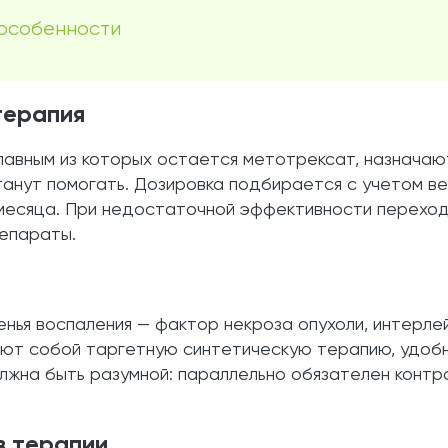
 особенности
терапия
авным из которых остается метотрексат, назначают
танут помогать. Дозировка подбирается с учетом в
месяца. При недостаточной эффективности переходя
епараты.
нья воспаления — фактор некроза опухоли, интерле
яют собой таргетную синтетическую терапию, удоб
лжна быть разумной: параллельно обязателен контр
в терапии