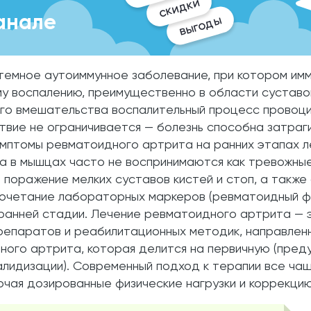
скидки
анале
выгоды
темное аутоиммунное заболевание, при котором им
му воспалению, преимущественно в области суставо
го вмешательства воспалительный процесс провоци
ие не ограничивается — болезнь способна затрагив
Симптомы ревматоидного артрита на ранних этапах л
а в мышцах часто не воспринимаются как тревожные
 поражение мелких суставов кистей и стоп, а также
сочетание лабораторных маркеров (ревматоидный ф
 ранней стадии. Лечение ревматоидного артрита —
репаратов и реабилитационных методик, направлен
ого артрита, которая делится на первичную (преду
лидизации). Современный подход к терапии все чащ
лючая дозированные физические нагрузки и коррекци