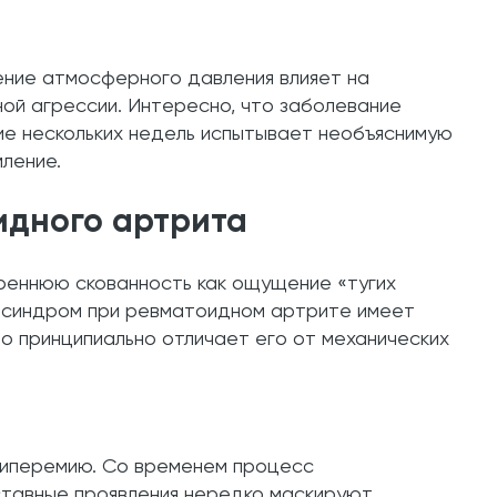
ение атмосферного давления влияет на
ной агрессии. Интересно, что заболевание
ие нескольких недель испытывает необъяснимую
ление.
идного артрита
реннюю скованность как ощущение «тугих
й синдром при ревматоидном артрите имеет
то принципиально отличает его от механических
 гиперемию. Со временем процесс
ставные проявления нередко маскируют