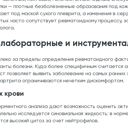
лки — плотные безболезненные образования под кож
ает под маской сухого плеврита, а изменения в се
стых часто сопутствует ревматоидному процессу, з
олога.
 лабораторные и инструмент
леко за пределы определения ревматоидного фактор
нты болезни. Куда более специфичным считается ан
т позволяет выявить заболевание на самых ранних 
 артрита ограничиваются нечетким дискомфортом.
х крови
рментного анализа дают возможность оценить акти
ельно исследуется синовиальная жидкость: в норме 
тся высокий цитоз за счет нейтрофилов.