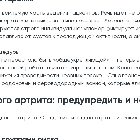
емлемую часть ведения пациентов. Речь идет не о 
паратах маятникового типа позволяет безопасно ув
ируются строго индивидуально: угломер фиксирует и
отавливают сустав к последующей активности, а ак
оцедуры
те перестала быть «общеукрепляющей» — теперь эт
тры своей работы и учится управлять телом. Криоте
снижения проводимости нервных волокон. Санаторно
 радоновым и сероводородным ваннам, которые влия
о артрита: предупредить и н
ного артрита. Она делится на два стратегических 
 группами риска