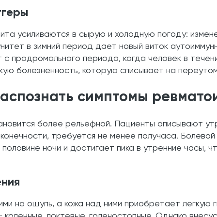
ггеры
та усиливаются в сырую и холодную погоду: измен
нитет в зимний период дает новый виток аутоиммун
с продромального периода, когда человек в течен
кую болезненность, которую списывает на переутом
распознать симптомы ревмато
тановится более рельефной. Пациенты описывают ут
 конечности, требуется не менее получаса. Болево
 половине ночи и достигает пика в утренние часы, ч
ения
чими на ощупь, а кожа над ними приобретает легкую
 коленные, локтевые, голеностопные. Однако внесу